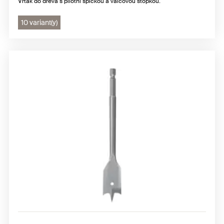
Vrták do dřeva s pilotní špičkou a válcovou stopkou.
10 variant(y)