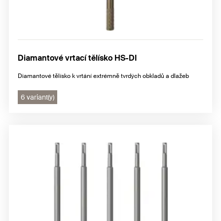
Diamantové vrtací tělísko HS-DI
Diamantové tělísko k vrtání extrémně tvrdých obkladů a dlažeb
6 variant(y)