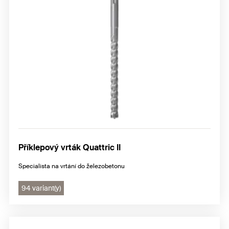
Rázové akumulátorové utahováky FSS 18V
Příklepový vrták Quattric II
Specialista na vrtání do železobetonu
94 variant(y)