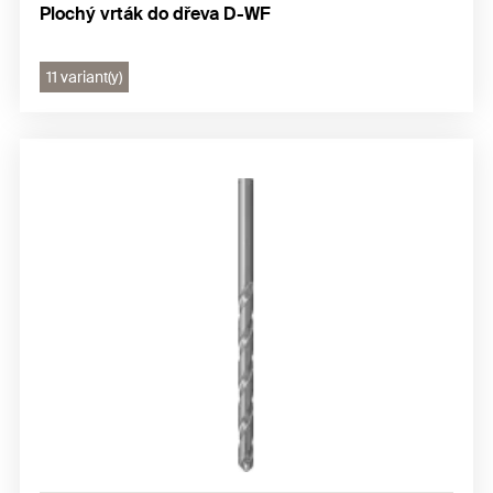
Plochý vrták do dřeva D-WF
11 variant(y)