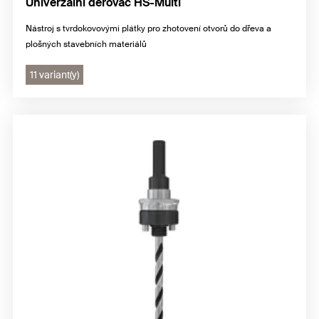
Univerzální děrovač HS-Multi
Nástroj s tvrdokovovými plátky pro zhotovení otvorů do dřeva a
plošných stavebních materiálů
11 variant(y)