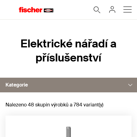
Home
Elektrické nářadí a
příslušenství
Kategorie
Nalezeno 48 skupin výrobků a 784 variant(y)
Vrtáky a sekáče
Bity
Řezání a broušení