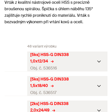
Vrták z kvalitní nástrojové oceli HSS s precizně
broušenou spirálou. Špička s úhlem náběhu 135°
zajišťuje rychlé proniknutí do materiálu. Vrták s
bezvadným výkonem při vrtání kovů a oceli.
48 variant výrobku
[5ks] HSS-G DIN338
1,0x12/34
Obj. č. 536516
[5ks] HSS-G DIN338
Jmenovitý průměr vrtáku
1
mm
1,5x18/40
(
)
d
0
Obj. č. 536517
Celková délka
(
)
34
mm
l
[2ks] HSS-G DIN338
Jmenovitý průměr vrtáku
Pracovní délka
12
mm
1,5
mm
2,0x24/49
(
)
d