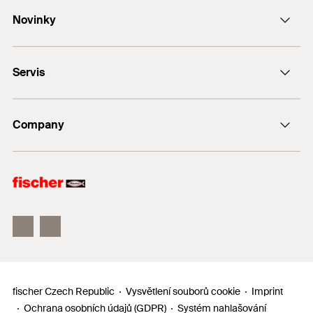
Kontaktní formulář
Novinky
e-Mail
Ocel
DUO-Line
* Bližší informace hledejte v certifikačních dokumentech nebo
+420 326 904 601
Servis
FAZ II
žádejte na našem technickém oddělení.
FIS V Plus
Najít prodejce
fischer ULTRACUT FBS II
Company
Návrhový program
Zpětný odběr elektrozařízení
fischertechnik
fischer Consulting
Electronic Solutions
fischer Czech Republic
Vysvětlení souborů cookie
Imprint
Ochrana osobních údajů (GDPR)
Systém nahlašování