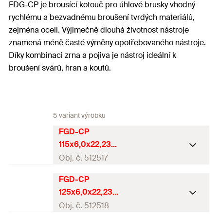
FDG-CP je brousící kotouč pro úhlové brusky vhodný
rychlému a bezvadnému broušení tvrdých materiálů,
zejména oceli. Výjimečně dlouhá životnost nástroje
znamená méně časté výměny opotřebovaného nástroje.
Díky kombinaci zrna a pojiva je nástroj ideální k
broušení svárů, hran a koutů.
5 variant výrobku
FGD-CP
115x6,0x22,23
CARBON
Obj. č. 512517
FGD-CP
Průměr
(
)
115
mm
d
125x6,0x22,23
Průměr otvoru
22,23
mm
CARBON
Obj. č. 512518