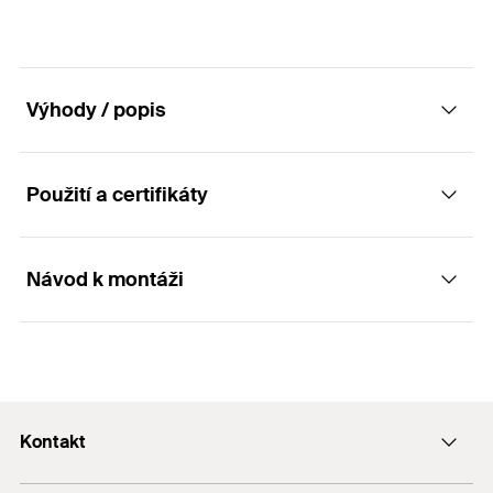
GTIN (EAN-Code)
4048962112863
Obal
Krabička
Balení
1
ks.
Výhody / popis
GTIN (EAN-Code)
4048962112870
Použití a certifikáty
Výhody
Méně častá výměna kotouče díky jeho dlouhé
Návod k montáži
Aplikace
životnosti.
Výjimečně vhodný k broušení uhlíkové oceli.
Broušení hran a povrchů
Princip funkce / montáž
Rychlý úběr materiálu.
Pohodlná práce díky vysoké stabilitě při otáčkách.
Kontakt
Kotouč pro úhlové brusky k broušení tvrdých
Kvalitní pojivo pro vysokou bezpečnost.
Stavební materiály
materiálů, hlavně oceli.