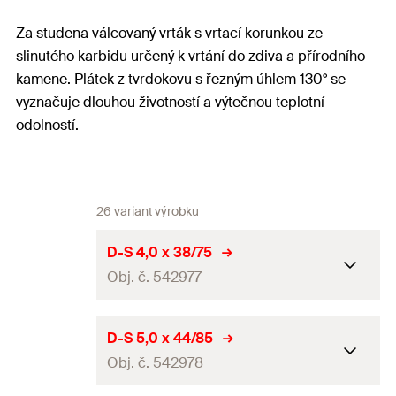
Za studena válcovaný vrták s vrtací korunkou ze
slinutého karbidu určený k vrtání do zdiva a přírodního
kamene. Plátek z tvrdokovu s řezným úhlem 130° se
vyznačuje dlouhou životností a výtečnou teplotní
odolností.
26 variant výrobku
D-S 4,0 x 38/75
Obj. č. 542977
Jmenovitý průměr vrtáku
D-S 5,0 x 44/85
4
mm
(
)
d
0
Obj. č. 542978
Celková délka
(
)
75
mm
l