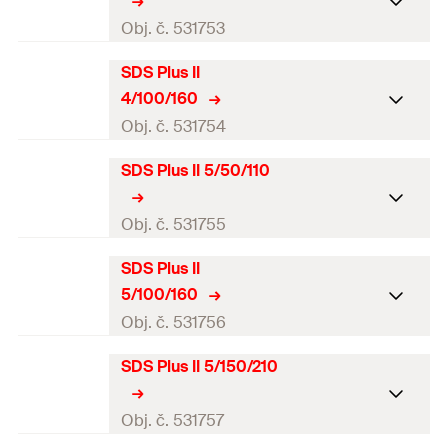
Obj. č. 531753
SDS Plus II
Jmenovitý průměr vrtáku
4
mm
4/100/160
(
)
d
0
Obj. č. 531754
Celková délka
(
)
110
mm
l
SDS Plus II 5/50/110
Jmenovitý průměr vrtáku
Pracovní délka
50
mm
4
mm
(
)
d
0
Obj. č. 531755
Obal
Plastová spona
Celková délka
(
)
160
mm
l
SDS Plus II
Balení
1
ks.
Jmenovitý průměr vrtáku
(
)
5
mm
d
Pracovní délka
100
mm
0
5/100/160
GTIN (EAN-Code)
4048962211757
Celková délka
(
)
110
mm
Obj. č. 531756
l
Obal
Plastová spona
Pracovní délka
50
mm
SDS Plus II 5/150/210
Balení
1
ks.
Jmenovitý průměr vrtáku
5
mm
(
)
d
Obal
Plastová spona
0
GTIN (EAN-Code)
4048962211764
Obj. č. 531757
Celková délka
(
)
160
mm
l
Balení
1
ks.