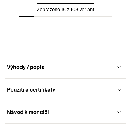
Obal
Plastová spona
Celková délka
(
)
210
mm
l
Zobrazeno 18 z 108 variant
Balení
1
ks.
Pracovní délka
150
mm
GTIN (EAN-Code)
4048962211931
Obal
Plastová spona
Balení
1
ks.
GTIN (EAN-Code)
4048962211948
Výhody / popis
Použití a certifikáty
Výhody
Specifický tvrdokov ve tvaru sekáče zajišťuje
Návod k montáži
Aplikace
maximální rychlost vrtání.
Velkoobjemová šroubovice rychle vynáší vyvrtaný