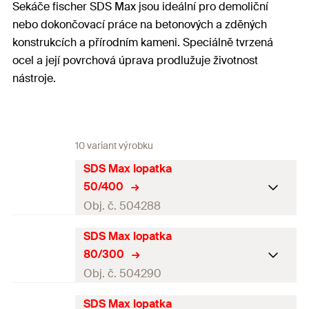
Sekáče fischer SDS Max jsou ideální pro demoliční
nebo dokončovací práce na betonových a zděných
konstrukcích a přírodním kameni. Speciálně tvrzená
ocel a její povrchová úprava prodlužuje životnost
nástroje.
10 variant výrobku
SDS Max lopatka
50/400
Obj. č. 504288
SDS Max lopatka
Pracovní délka
6
mm
80/300
Balení
1
ks.
Obj. č. 504290
GTIN (EAN-Code)
4048962062175
SDS Max lopatka