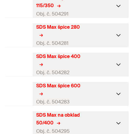
Pracovní délka
6
mm
115/350
Balení
1
ks.
Obj. č. 504291
GTIN (EAN-Code)
4048962062182
SDS Max špice 280
Pracovní délka
6
mm
Balení
1
ks.
Obj. č. 504281
GTIN (EAN-Code)
4048962062199
SDS Max špice 400
Pracovní délka
6
mm
Balení
1
ks.
Obj. č. 504282
GTIN (EAN-Code)
4048962062113
SDS Max špice 600
Pracovní délka
6
mm
Balení
1
ks.
Obj. č. 504283
GTIN (EAN-Code)
4048962062120
SDS Max na obklad
Pracovní délka
6
mm
50/400
Balení
1
ks.
Obj. č. 504295