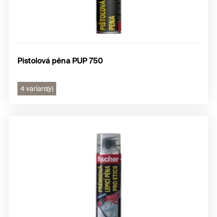
Pistolová pěna PUP 750
4 variant(y)