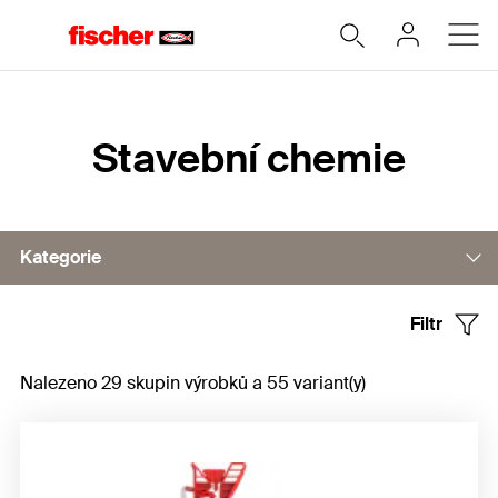
Home
Stavební chemie
Kategorie
Filtr
Montážní pěny
Nalezeno 29 skupin výrobků a 55 variant(y)
Těsnící tmely
Stavební lepidla
Příslušenství