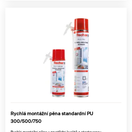
Rychlá montážní pěna standardní PU
300/500/750
Rychlá montážní pěna v prvotřídní kvalitě s otestovanou