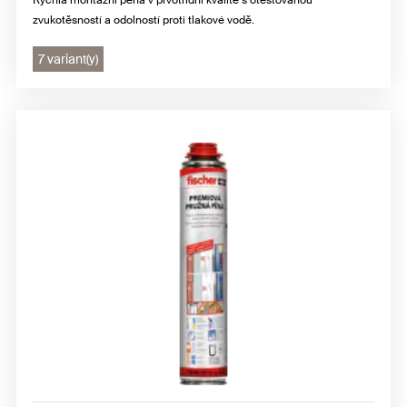
zvukotěsností a odolností proti tlakové vodě.
7 variant(y)