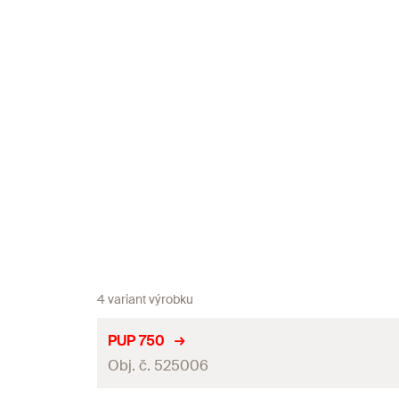
4 variant výrobku
PUP 750
Obj. č. 525006