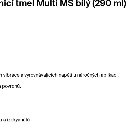
icí tmel Multi MS bílý (290 ml)
 vibrace a vyrovnávajících napětí u náročných aplikací.
ch povrchů.
u a izokyanátů