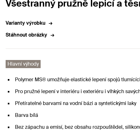
Všestranný pružně lepicí a těsn
Varianty výrobku
Stáhnout obrázky
Hlavní výhody
Polymer MS® umožňuje elastické lepení spojů tlumících
Pro pružné lepení v interiéru i exteriéru i vlhkých savý
Přetíratelné barvami na vodní bázi a syntetickými laky
Barva bílá
Bez zápachu a emisí, bez obsahu rozpouštědel, silikon