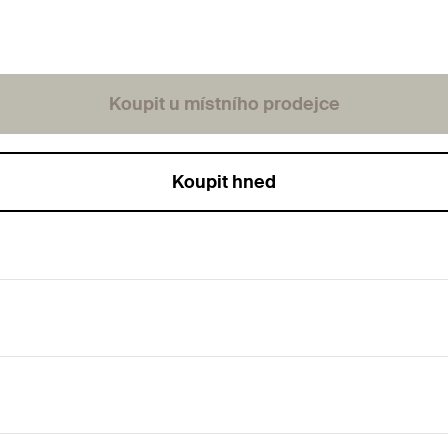
Koupit u místního prodejce
Koupit hned
í