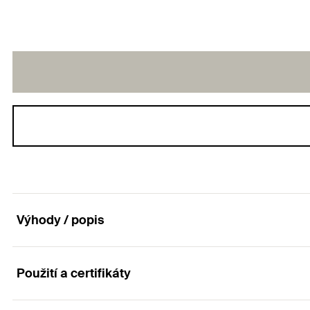
Výhody / popis
Použití a certifikáty
Pružně lepicí tmel do vněšího i vnitřního prostřed