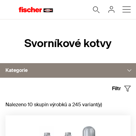
Home
Svorníkové kotvy
Kategorie
Filtr
Svorníková kotva FAZ II Plus
Nalezeno 10 skupin výrobků a 245 variant(y)
Svorníková kotva FBN II
Příslušenství