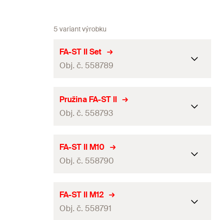
5 variant výrobku
FA-ST II Set
Obj. č. 558789
1 x adaptér SDS-Plus
Pružina FA-ST II
1 x ořech M10 (SW 17 mm)
Obj. č. 558793
Obsah
1 x ořech M12 (SW 19 mm)
1 x ořech M16 (SW 24 mm)
1 x odolné plastové pouzdro
Obsah
1 x náhradní pružina
FA-ST II M10
Obj. č. 558790
Balení
1
ks.
Balení
5
ks.
GTIN (EAN-Code)
4048962414721
GTIN (EAN-Code)
4048962414769
1 x adaptér SDS-Plus
FA-ST II M12
Obsah
1 x ořech M10 (SW17mm)
Obj. č. 558791