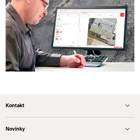
Kontakt
Kontaktní formulář
Novinky
e-Mail