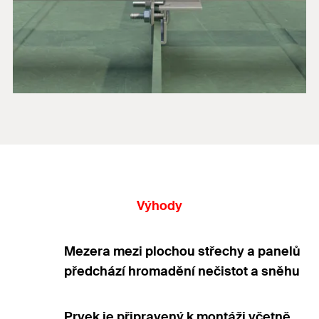
Výhody
Mezera mezi plochou střechy a panelů
předchází hromadění nečistot a sněhu
Prvek je připravený k montáži včetně