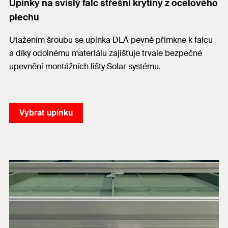
Upínky na svislý falc střešní krytiny z ocelového
plechu
Utažením šroubu se upínka DLA pevně přimkne k falcu
a díky odolnému materiálu zajišťuje trvale bezpečné
upevnění montážních lišty Solar systému.
Vybrat upínku