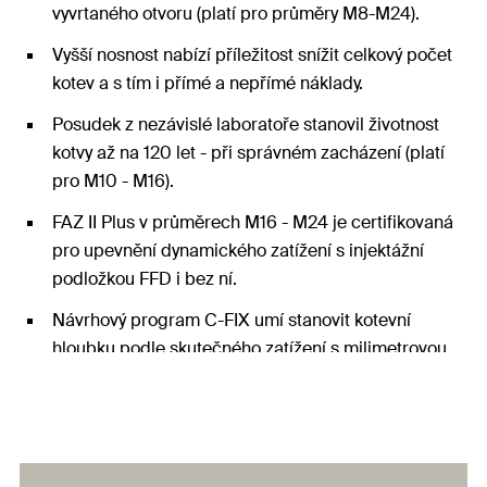
vyvrtaného otvoru (platí pro průměry M8-M24).
Vyšší nosnost nabízí příležitost snížit celkový počet
kotev a s tím i přímé a nepřímé náklady.
Posudek z nezávislé laboratoře stanovil životnost
kotvy až na 120 let - při správném zacházení (platí
pro M10 - M16).
FAZ II Plus v průměrech M16 - M24 je certifikovaná
pro upevnění dynamického zatížení s injektážní
podložkou FFD i bez ní.
Návrhový program C-FIX umí stanovit kotevní
hloubku podle skutečného zatížení s milimetrovou
přesností.