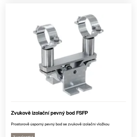
Zvukově izolační pevný bod FSFP
Prostorově úsporný pevný bod se zvukově izolační vložkou