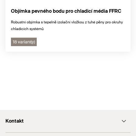
Objímka pevného bodu pro chladicí média FFRC
Robustní objímka s tepelně izolační vložkou z tuhé pěny pro okruhy
chladicích systémů
18 variant(y)
Kontakt
Kontaktní formulář