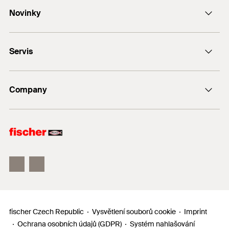
Novinky
e-Mail
DUO-Line
+420 326 904 601
Servis
FAZ II
FIS V Plus
Najít prodejce
fischer ULTRACUT FBS II
Company
Návrhový program
Zpětný odběr elektrozařízení
fischertechnik
fischer Consulting
Electronic Solutions
fischer Czech Republic
Vysvětlení souborů cookie
Imprint
Ochrana osobních údajů (GDPR)
Systém nahlašování