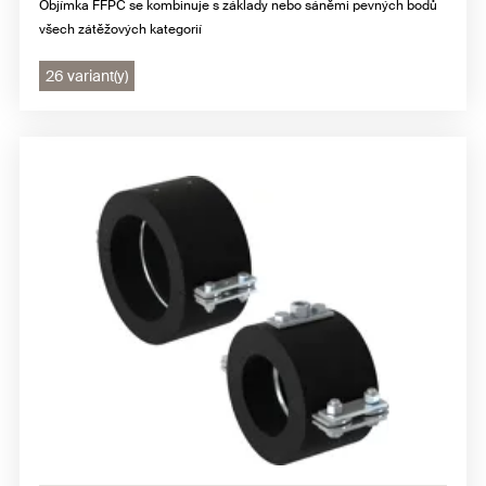
Objímka FFPC se kombinuje s základy nebo sáněmi pevných bodů
všech zátěžových kategorií
26 variant(y)