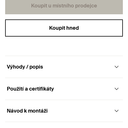
Koupit u místního prodejce
Koupit hned
Výhody / popis
Použití a certifikáty
Prvek k sestavení ocelových montovaných
konstrukcí
Návod k montáži
Aplikace
Výhody