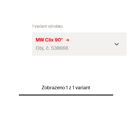
1 variant výrobku
MW Clix 90°
Obj. č. 538666
Závit
(
)
M8
A
Rozměr klíče
13
mm
Zobrazeno 1 z 1 variant
Max. doporučené tahové
zatížení pro FLS 17/1,0 a FLS
1,5
kN
30/1,0
(
)
N
empf
Max. doporučené tahové
zatížení pro FLS 37/1,2
2
kN