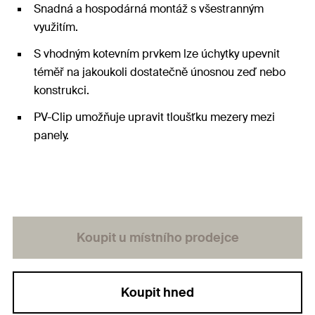
Snadná a hospodárná montáž s všestranným
využitím.
S vhodným kotevním prvkem lze úchytky upevnit
téměř na jakoukoli dostatečně únosnou zeď nebo
konstrukci.
PV-Clip umožňuje upravit tloušťku mezery mezi
panely.
Koupit u místního prodejce
Koupit hned