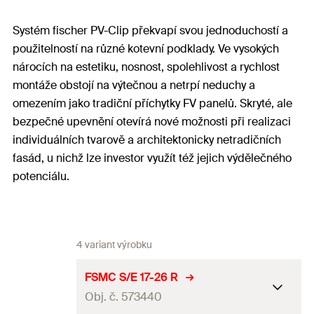
Systém fischer PV-Clip překvapí svou jednoduchostí a
použitelností na různé kotevní podklady. Ve vysokých
nárocích na estetiku, nosnost, spolehlivost a rychlost
montáže obstojí na výtečnou a netrpí neduchy a
omezením jako tradiční příchytky FV panelů. Skryté, ale
bezpečné upevnění otevírá nové možnosti při realizaci
individuálních tvarově a architektonicky netradičních
fasád, u nichž lze investor využít též jejich výdělečného
potenciálu.
4 variant výrobku
FSMC S/E 17-26 R
Obj. č. 573440