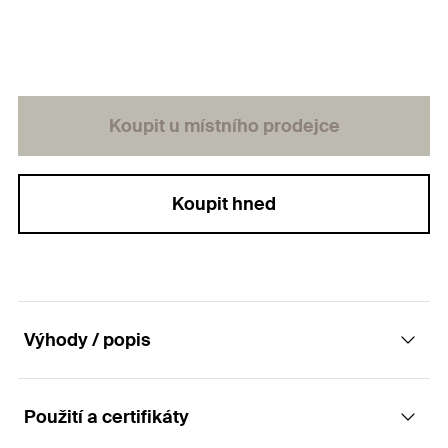
Koupit u místního prodejce
Koupit hned
Výhody / popis
Použití a certifikáty
Talířek pro použití s vruty do dřeva průměru 5