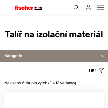
Home
Talíř na izolační materiál
Kategorie
Filtr
Talíř na izolační materiál
Nalezeno 6 skupin výrobků a 13 variant(y)
Kotoučové prvky pro standardní šrouby