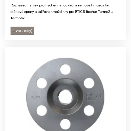
Roznášecí talířek pro fischer natloukací a rámové hmoždinky,
stěnové spony a talířové hmoždinky pro ETICS fischer TermoZ a
Termofix
4 variant(y)