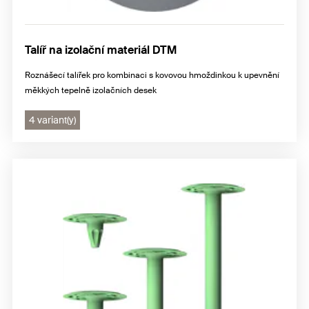
Talíř na izolační materiál DTM
Roznášecí talířek pro kombinaci s kovovou hmoždinkou k upevnění
měkkých tepelně izolačních desek
4 variant(y)