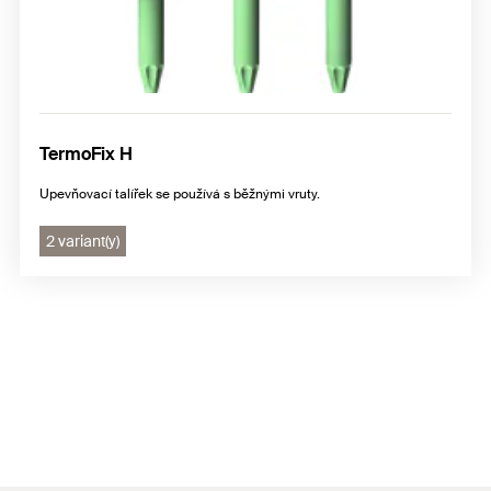
TermoFix H
Upevňovací talířek se používá s běžnými vruty.
2 variant(y)