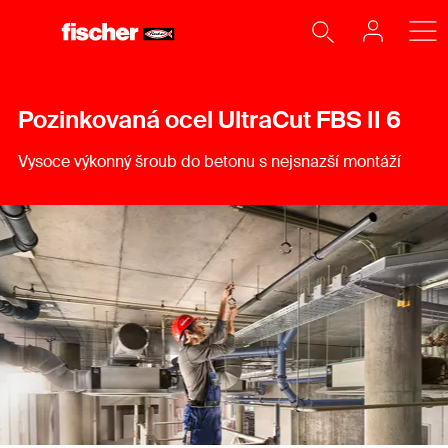
Pozinkovaná ocel UltraCut FBS II 6
Vysoce výkonný šroub do betonu s nejsnazší montáží