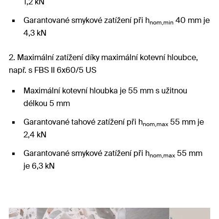
1,2 kN
Garantované smykové zatížení při h
40 mm je
nom,min
4,3 kN
2. Maximální zatížení díky maximální kotevní hloubce,
např. s FBS II 6x60/5 US
Maximální kotevní hloubka je 55 mm s užitnou
délkou 5 mm
Garantované tahové zatížení při h
55 mm je
nom,max
2,4 kN
Garantované smykové zatížení při h
55 mm
nom,max
je 6,3 kN