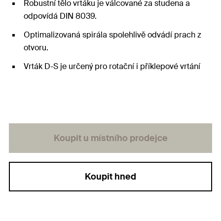
Robustní tělo vrtáku je válcované za studena a
odpovídá DIN 8039.
Optimalizovaná spirála spolehlivě odvádí prach z
otvoru.
Vrták D-S je určený pro rotační i příklepové vrtání
Koupit u místního prodejce
Koupit hned