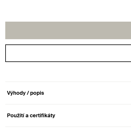
Výhody / popis
Použití a certifikáty
Dvojbřitý vrták posouvá hranice maximální rychlos