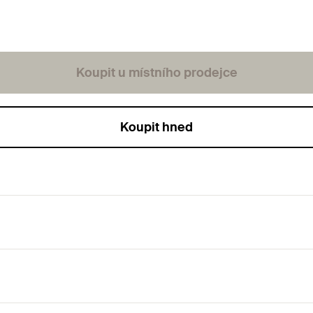
Koupit u místního prodejce
Koupit hned
ti vrtání