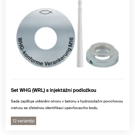
Set WHG (WRL) s injektážní podložkou
Sada zajišťuje utěsnění otvoru v betonu s hydroizolační povrchovou
vrstvou se zřetelnou identifikací upevňovacího bodu.
12 variant(y)