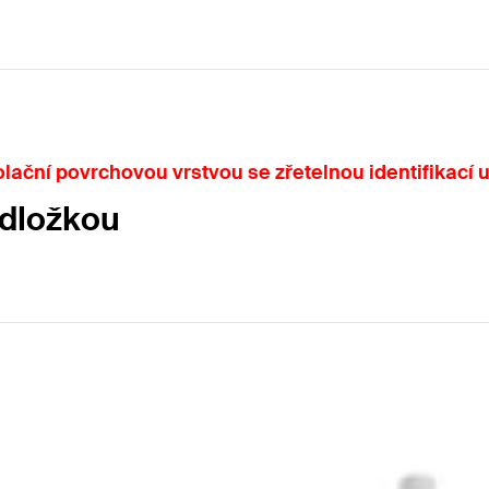
olační povrchovou vrstvou se zřetelnou identifikací
odložkou