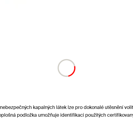
ebezpečných kapalných látek lze pro dokonalé utěsnění volitel
plošná podložka umožňuje identifikaci použitých certifikova