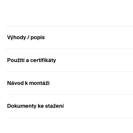
Výhody / popis
Použití a certifikáty
Výhody
S pomocí setu WHG (WRL) se kruhová mezera vyplní a 
Návod k montáži
Aplikace
průsaku kapalných látek. To umožňuje identifikaci uko
Dokumenty ke stažení
Kotvení v hydroizolačním betonu.
Princip funkce / montáž
Ochrana spodních vod před kontaminací nebezpečným
K zalepení kotevního šroubu zvoleného průměru (M8-