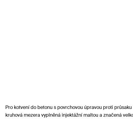
Pro kotvení do betonu s povrchovou úpravou proti průsaku n
kruhová mezera vyplněná injektážní maltou a značená velko