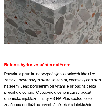
Beton s hydroizolačním nátěrem
Průsaku a průniku nebezpečných kapalných látek lze
zamezit povrchovým hydroizolačním, chemicky odolným
nátěrem. Jeho porušením při vrtání je případná cesta
průsaku otevřená. Opětovné utěsnění zajistí použití
chemické injektážní malty FIS EM Plus společně se
značenou podložkou, eventuálně ještě s injektážním