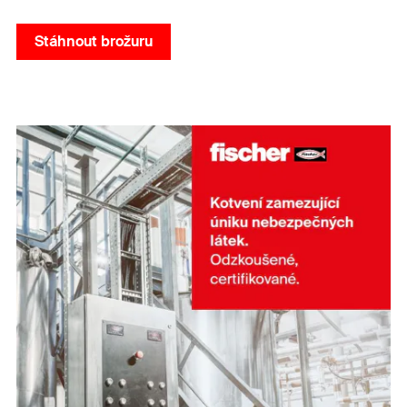
Stáhnout brožuru