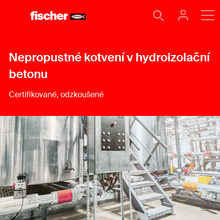
Nepropustné kotvení v hydroizolační
betonu
Certifikované, odzkoušené