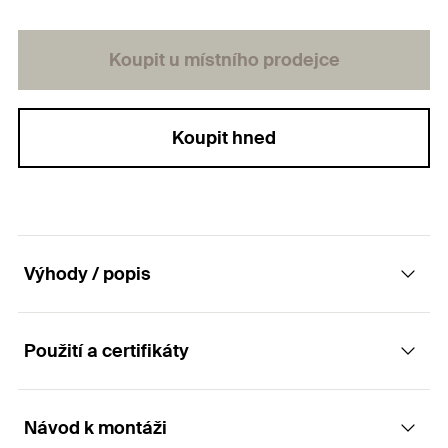
Koupit u místního prodejce
Koupit hned
Výhody / popis
Použití a certifikáty
Výkonný vrut pro konstrukční spoje
dřevostaveb se zápustnou hlavou, částečným
závitem a drážkou TX
Návod k montáži
Aplikace