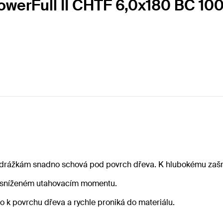
PowerFull II CHTF 6,0x180 BC 10
drážkám snadno schová pod povrch dřeva. K hlubokému zašro
při sníženém utahovacím momentu.
o k povrchu dřeva a rychle proniká do materiálu.