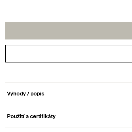
Výhody / popis
Použití a certifikáty
Pro hospodárné spojování částí nosných dřevěný