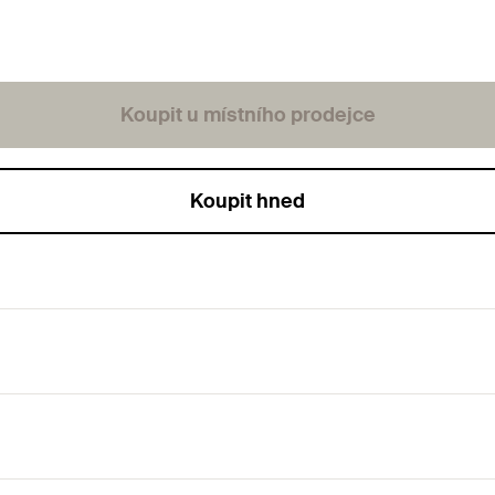
Koupit u místního prodejce
Koupit hned
ch konstrukcí