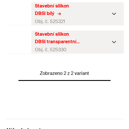
Stavební silikon
DBSI bílý
Obj. č. 525321
Stavební silikon
Barva
bílá
DBSI transparentní
Jazyky na kartuši
CS, SK
Obj. č. 525330
Balení
1
ks.
Barva
transparentní
GTIN (EAN-Code)
4048962178678
Zobrazeno 2 z 2 variant
Jazyky na kartuši
CS, SK
Balení
1
ks.
GTIN (EAN-Code)
4048962178692