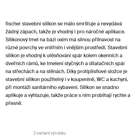
fischer stavební silikon se málo smršťuje a nevydává
žádný zápach, takže je vhodný i pro náročné aplikace.
Silikonový tmel na bázi oxim má silnou přilnavost na
různé povrchy ve vnitřním i vnějším prostředí. Stavební
silikon je vhodný k utěsňování spár kolem okenních a
dveřních rámů, ke tmelení styčných a dilatačních spár
na střechách a na stěnách. Díky protiplísňové složce je
stavební silikon použitelný i v koupenlně, WC a kuchyni,
při montáži sanitárního vybavení. Silikon se snadno
aplikuje a vyhlazuje, takže práce s ním probíhají rychle a
přesně.
2 variant výrobku