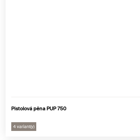
Pistolová pěna PUP 750
4 variant(y)