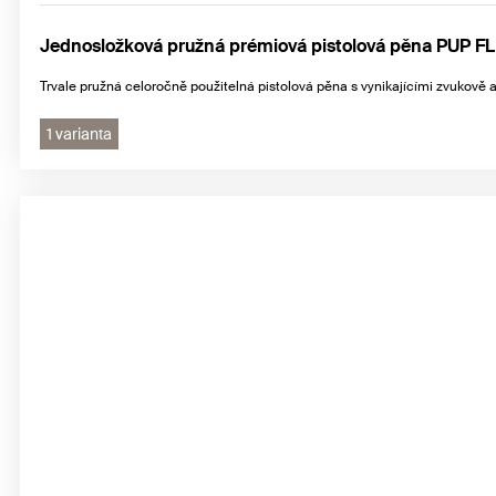
Jednosložková pružná prémiová pistolová pěna PUP F
Trvale pružná celoročně použitelná pistolová pěna s vynikajícími zvukově 
1 varianta