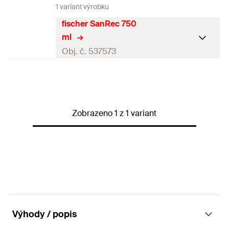
1 variant výrobku
fischer SanRec 750
ml
Obj. č. 537573
Obsah
750
ml
Obal
Kartuše
Zobrazeno 1 z 1 variant
Balení
1
ks.
GTIN (EAN-Code)
4048962256796
Výhody / popis