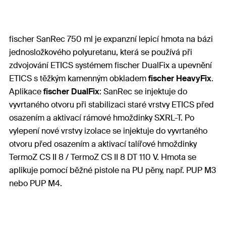
fischer SanRec 750 ml je expanzní lepicí hmota na bázi
jednosložkového polyuretanu, která se používá při
zdvojování ETICS systémem fischer DualFix a upevnění
ETICS s těžkým kamenným obkladem
fischer HeavyFix
.
Aplikace
fischer DualFix
: SanRec se injektuje do
vyvrtaného otvoru při stabilizaci staré vrstvy ETICS před
osazením a aktivací rámové hmoždinky SXRL-T. Po
vylepení nové vrstvy izolace se injektuje do vyvrtaného
otvoru před osazením a aktivací talířové hmoždinky
TermoZ CS II 8 / TermoZ CS II 8 DT 110 V. Hmota se
aplikuje pomocí běžné pistole na PU pěny, např. PUP M3
nebo PUP M4.