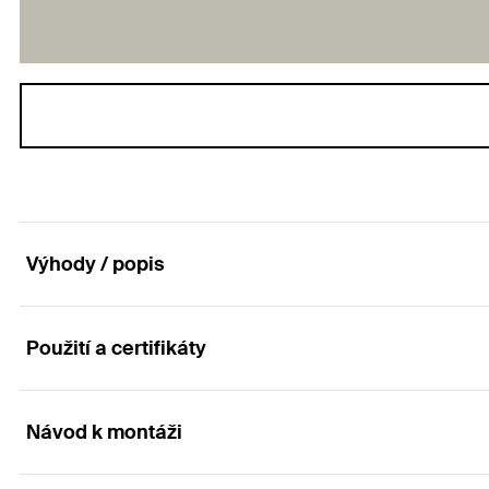
Výhody / popis
Použití a certifikáty
Výkonná s krátkou rozpěrnou zónou
Výhody
Návod k montáži
Aplikace