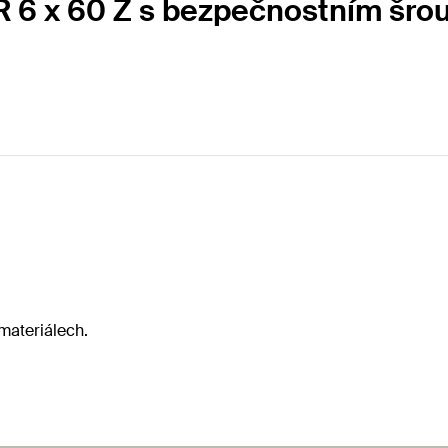
R 6 x 60 Z s bezpečnostním šro
materiálech.