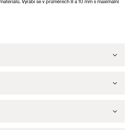
 materiálů. Vyrábí se v průměrech 8 a 10 mm s maximální
8
mm
90
mm
30
mm
8
mm
10
mm