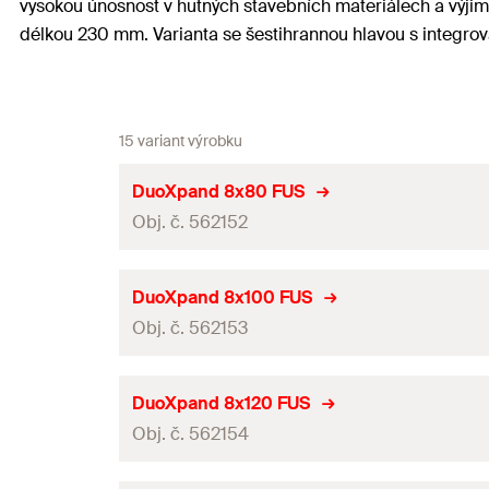
vysokou únosnost v hutných stavebních materiálech a výjim
délkou 230 mm. Varianta se šestihrannou hlavou s integro
15 variant výrobku
DuoXpand 8x80 FUS
Obj. č. 562152
Osvědčení ETA
DuoXpand 8x100 FUS
Obj. č. 562153
Jmenovitý průměr vrtáku
(
)
d
0
Minimální hloubka vrtaného otvoru při průvlečné montá
Osvědčení ETA
DuoXpand 8x120 FUS
Užitná délka při kotevní hloubce 50 mm
(
)
Obj. č. 562154
t
fix
Jmenovitý průměr vrtáku
(
)
d
0
Užitná délka při kotevní hloubce 70 mm
(
)
t
fix