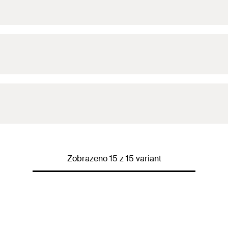
ži
(
)
h
2
ži
(
)
h
2
ži
(
)
h
2
Zobrazeno 15 z 15 variant
ži
(
)
h
2