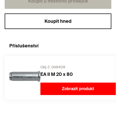
Koupit u místního prodejce
Koupit hned
Příslušenství
Obj. č. 048409
EA II M 20 x 80
Zobrazit produkt