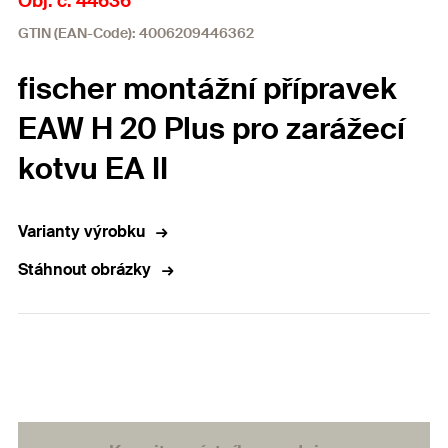
Obj. č. 44636
GTIN (EAN-Code): 4006209446362
fischer montážní přípravek
EAW H 20 Plus pro zarážecí
kotvu EA II
Varianty výrobku
Stáhnout obrázky