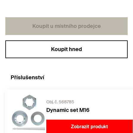
Návrhový program C-FIX umí stanovit kotevní
hloubku podle skutečného zatížení s milimetrovou
přesností.
Koupit u místního prodejce
Koupit hned
Příslušenství
Obj. č. 568785
Dynamic set M16
Zobrazit produkt