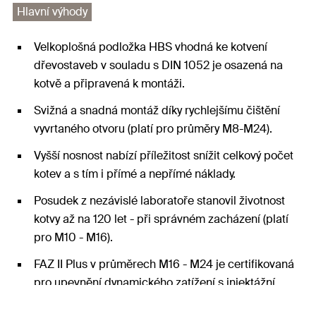
Hlavní výhody
Velkoplošná podložka HBS vhodná ke kotvení
dřevostaveb v souladu s DIN 1052 je osazená na
kotvě a připravená k montáži.
Svižná a snadná montáž díky rychlejšímu čištění
vyvrtaného otvoru (platí pro průměry M8-M24).
Vyšší nosnost nabízí příležitost snížit celkový počet
kotev a s tím i přímé a nepřímé náklady.
Posudek z nezávislé laboratoře stanovil životnost
kotvy až na 120 let - při správném zacházení (platí
pro M10 - M16).
FAZ II Plus v průměrech M16 - M24 je certifikovaná
pro upevnění dynamického zatížení s injektážní
podložkou FFD i bez ní.