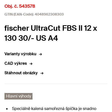
Obj. č. 543578
GTIN (EAN-Code): 4048962308303
fischer UltraCut FBS II 12 x
130 30/- US A4
Varianty výrobku
CAD výkres
Stáhnout obrázky
Hlavní výhody
Speciálně kalená samořezná špička je snadno