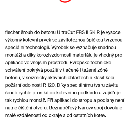
fischer šroub do betonu UltraCut FBS II SK R je vysoce
výkonný kotevní prvek se závitořeznou špičkou tvrzenou
speciální technologií. Výrobek se vyznačuje snadnou
montáží a díky korozivzdornosti materiálu je vhodný pro
aplikace ve vnějším prostředí. Evropské technické
schválení pokrývá použití v tlačené i tažené zóně
betonu, v seizmicky aktivních oblastech a klasifikaci
požární odolnosti R 120. Díky speciálnímu tvaru závitu
šroub rychle proniká do kotevního podkladu a zajišťuje
tak rychlou montáž. Při aplikaci do stropu a podlahy není
nutné čištění otvoru. Beznapěťový tvarový spoj dovoluje
malé vzdálenosti od okraje a od ostatních kotev.