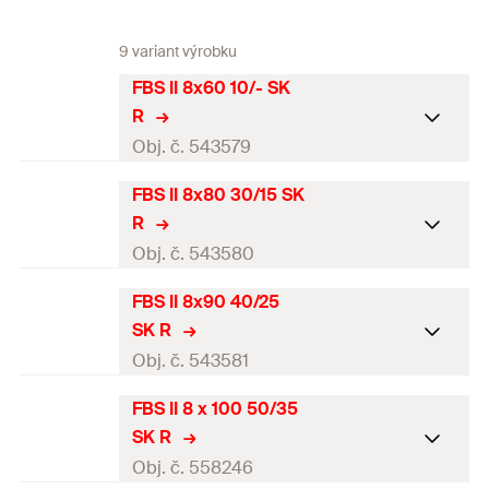
9 variant výrobku
FBS II 8x60 10/- SK
R
Obj. č. 543579
FBS II 8x80 30/15 SK
Osvědčení ETA
R
Jmenovitý průměr vrtáku
Obj. č. 543580
8
mm
(
)
d
0
FBS II 8x90 40/25
Osvědčení ETA
Minimální hloubka vrtaného
SK R
otvoru při průvlečné montáži
70
mm
Jmenovitý průměr vrtáku
Obj. č. 543581
(
)
8
mm
h
2
(
)
d
0
FBS II 8 x 100 50/35
Min. kotevní hloubka / Max.
Osvědčení ETA
50 / 10
mm
Minimální hloubka vrtaného
užitná délka
SK R
(
)
h
/ t
nom1
fix
otvoru při průvlečné montáži
90
mm
Jmenovitý průměr vrtáku
Obj. č. 558246
(
)
8
mm
h
Min. kotevní hloubka / Max.
2
(
)