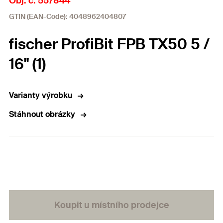
Obj. č. 557844
GTIN (EAN-Code): 4048962404807
fischer ProfiBit FPB TX50 5 /
16" (1)
Varianty výrobku
Stáhnout obrázky
Koupit u místního prodejce