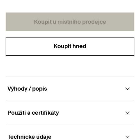
Koupit u místního prodejce
Koupit hned
Výhody / popis
Použití a certifikáty
Přípravek pro montáž kotev do plynosilikátu
FPX-I.
Technické údaje