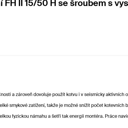
ní FH II 15/50 H se šroubem s v
osti a zároveň dovoluje použít kotvu i v seismicky aktivních o
ké smykové zatížení, takže je možné snížit počet kotevních 
kou fyzickou námahu a šetří tak energii montéra. Práce navíc