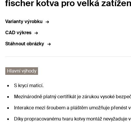
fischer kotva pro velká zatíže
Varianty výrobku
CAD výkres
Stáhnout obrázky
Hlavní výhody
S krycí maticí.
Mezinárodně platný certifikát je zárukou vysoké bezpečn
Interakce mezi šroubem a pláštěm umožňuje přenést vel
Díky propracovanému tvaru kotvy montáž nevyžaduje vel