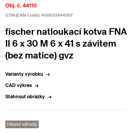
Obj. č. 44110
GTIN (EAN-Code): 4006209441107
fischer natloukací kotva FNA
II 6 x 30 M 6 x 41 s závitem
(bez matice) gvz
Varianty výrobku
CAD výkres
Stáhnout obrázky
Hlavní výhody