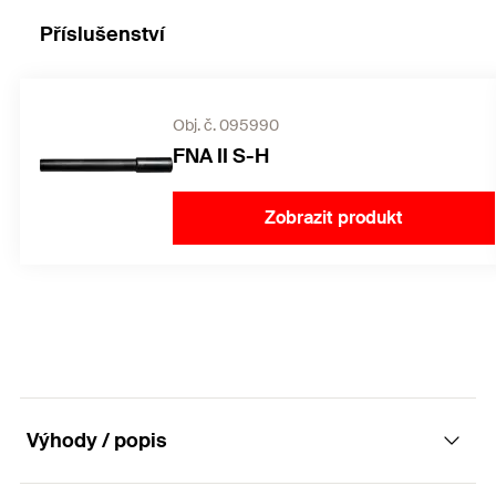
Příslušenství
Obj. č. 095990
FNA II S-H
Zobrazit produkt
Výhody / popis