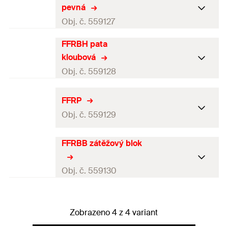
pevná
Obj. č. 559127
FFRBH pata
Délka
340
mm
kloubová
Šířka
(
)
340
mm
B
Obj. č. 559128
Výška
(
)
52
mm
H
Délka
340
mm
FFRP
Výška 1
—
Obj. č. 559129
Šířka
(
)
340
mm
B
Váha
1,6
Výška
(
)
168
mm
H
FFRBB zátěžový blok
Délka
450
mm
Balení
2
ks.
Výška 1
50
mm
Šířka
(
)
450
mm
B
Obj. č. 559130
GTIN (EAN-Code)
4048962417371
Váha
2
Výška
(
)
3
mm
H
Délka
330
mm
Balení
2
ks.
Výška 1
—
Zobrazeno 4 z 4 variant
Šířka
(
)
135
mm
B
GTIN (EAN-Code)
4048962417388