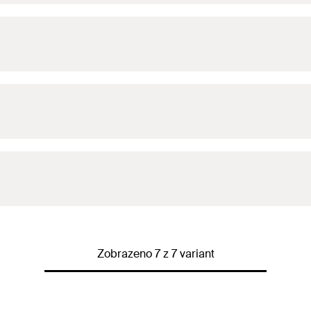
2
(
)
F
empf
(
)
F
empf
2
(
)
F
empf
(
)
F
empf
2
(
)
F
empf
(
)
F
empf
2
(
)
F
empf
Zobrazeno 7 z 7 variant
(
)
F
empf
2
(
)
F
empf