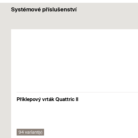
Vlastnosti
Systémové příslušenství
Návod k montáži
Materiál svislých lišt:
ocel S250GD+Z275 (mat.č. 1.02
PDF,
Materiál konzolí:
ocel S235JR (mat.č. 1.0037)
Air conditioner fixing bracket set KSU
Povrchová úprava:
galvanické pozinkování
1
2
3
Návod k montáži
PDF,
Air conditioner fixing bracket set KSU S
Příklepový vrták Quattric II
94 variant(y)