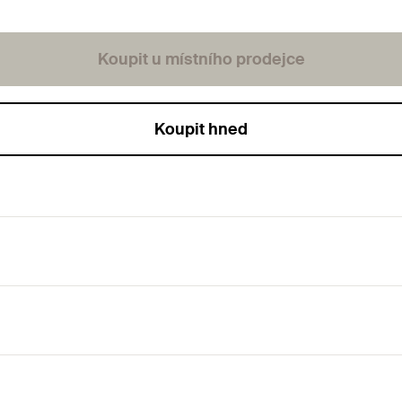
Koupit u místního prodejce
Koupit hned
otrubí