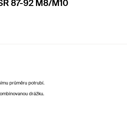
RSR 87-92 M8/M10
šímu průměru potrubí.
í kombinovanou drážku.