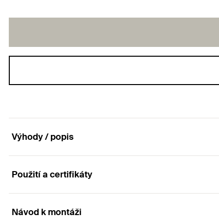
Výhody / popis
Použití a certifikáty
Hosporádné řešení zavěšení či uložení lehkého p
Výhody
Návod k montáži