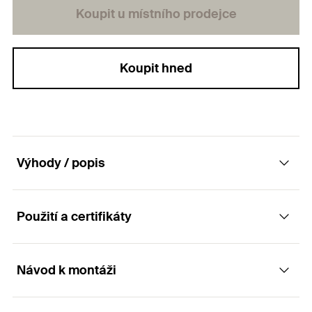
Koupit u místního prodejce
Koupit hned
Výhody / popis
Použití a certifikáty
Fixační matice pro rychlé a snadné upevnění
do montážní lišty
Návod k montáži
Aplikace
Výhody