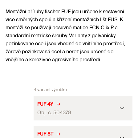
Montážní příruby fischer FUF jsou určené k sestavení
více směrných spojů a křížení montážních lišt FUS. K
montáži se používají posuvné matice FCN Clix P a
standardní metrické šrouby. Varianty z galvanicky
pozinkované oceli jsou vhodné do vnitřního prostředí,
žárově pozinkovaná ocel a nerez jsou určené do
vnějšího a korozivně agresivního prostředí.
4 variant výrobku
FUF 4Y
Obj. č. 504378
Obal
Krabička
FUF 8T