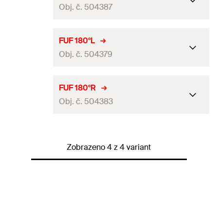
Obj. č. 504387
Balení
20
ks.
GTIN (EAN-Code)
4048962062700
Obal
Krabička
FUF 180°L
Obj. č. 504379
Balení
10
ks.
GTIN (EAN-Code)
4048962062731
Obal
Krabička
FUF 180°R
Obj. č. 504383
Balení
20
ks.
GTIN (EAN-Code)
4048962062717
Obal
Krabička
Zobrazeno 4 z 4 variant
Balení
20
ks.
GTIN (EAN-Code)
4048962062724