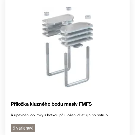
Příložka kluzného bodu masiv FMFS
K upevnění objímky s botkou při uložení dilatujícího potrubí
5 variant(y)