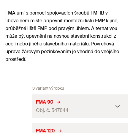
FMA umí s pomocí spojovacích šroubů FMHB v
libovolném místě připevnit montážní lištu FMP k jiné,
průběžné liště FMP pod pravým úhlem. Alternativou
může být upevnění na nosnou stavební konstrukci z
oceli nebo jiného stavebního materiálu. Povrchová
úprava žárovým pozinkováním je vhodná do vnějšího
prostředí.
3 variant výrobku
FMA 90
Obj. č. 547844
Délka
277,5
mm
FMA 120