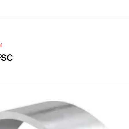
í
FSC