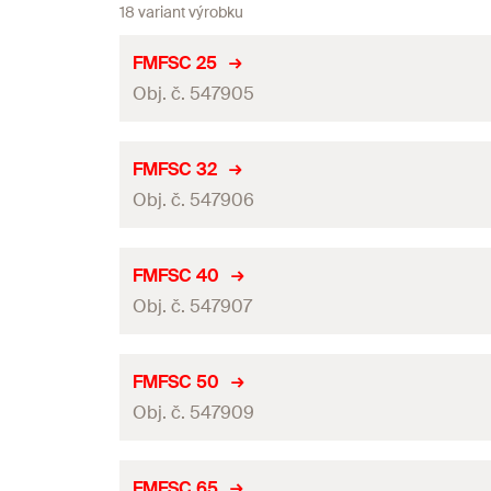
18 variant výrobku
FMFSC 25
Obj. č. 547905
Rozměr
FMFSC 32
Obj. č. 547906
Rozsah upevnění
(
)
D
Šířka
(
)
B
Rozměr
FMFSC 40
Šířka x tloušťka pásoviny
(
)
Obj. č. 547907
b x s
Rozsah upevnění
(
)
D
Uzavírací šroub
Šířka
(
)
B
Rozměr
FMFSC 50
Utahovací moment
(
)
T
inst
Šířka x tloušťka pásoviny
(
)
Obj. č. 547909
b x s
Rozsah upevnění
(
)
D
Balení
Uzavírací šroub
Šířka
(
)
B
Rozměr
GTIN (EAN-Code)
FMFSC 65