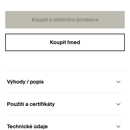
Koupit u místního prodejce
Koupit hned
Výhody / popis
Použití a certifikáty
Závitový kolík s oboustranným závitem
Výhody
Technické údaje